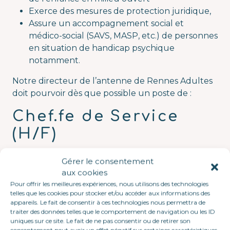
Exerce des mesures de protection juridique,
Assure un accompagnement social et
médico-social (SAVS, MASP, etc.) de personnes
en situation de handicap psychique
notamment.
Notre directeur de l’antenne de Rennes Adultes
doit pourvoir dès que possible un poste de :
Chef.fe de Service
(H/F)
Secteur Protection juridique
Gérer le consentement
aux cookies
Le poste :
sous l’autorité du directeur d’antenne,
Pour offrir les meilleures expériences, nous utilisons des technologies
en charge de l’équipe du secteur Protection
telles que les cookies pour stocker et/ou accéder aux informations des
juridique, et de missions régulières ou
appareils. Le fait de consentir à ces technologies nous permettra de
traiter des données telles que le comportement de navigation ou les ID
ponctuelles en transversalité avec vos collègues
uniques sur ce site. Le fait de ne pas consentir ou de retirer son
Chef.fes de service de l’antenne vous serez en
consentement peut avoir un effet négatif sur certaines caractéristiques