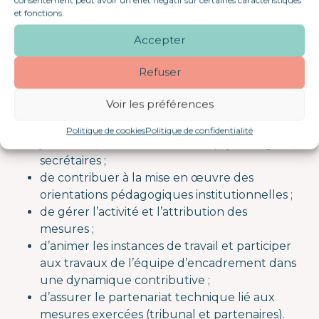
charge :
et fonctions.
Accepter
d’assurer la guidance professionnelle sous
forme de soutien technique et de conseil ;
Refuser
de veiller à la qualité des interventions des
professionnels placés sous votre autorité ;
Voir les préférences
d’organiser les ressources techniques à
l’attention des professionnels : mandataires
Politique de cookies
Politique de confidentialité
judiciaires, travailleurs sociaux, psychologues,
secrétaires ;
de contribuer à la mise en œuvre des
orientations pédagogiques institutionnelles ;
de gérer l’activité et l’attribution des
mesures ;
d’animer les instances de travail et participer
aux travaux de l’équipe d’encadrement dans
une dynamique contributive ;
d’assurer le partenariat technique lié aux
mesures exercées (tribunal et partenaires).