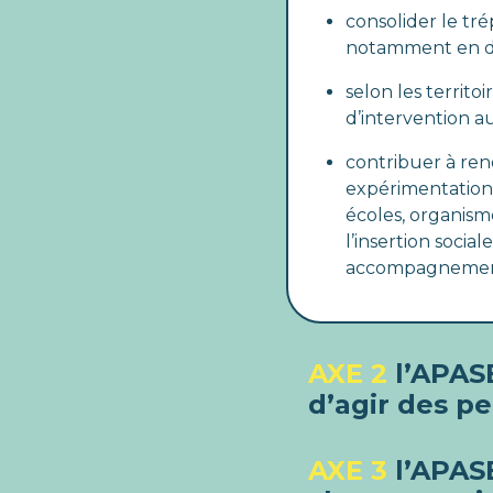
consolider le tré
notamment en dév
selon les territo
d’intervention au
contribuer à re
expérimentations
écoles, organismes
l’insertion social
accompagnement 
AXE 2
l’APASE
d’agir des p
AXE 3
l’APASE