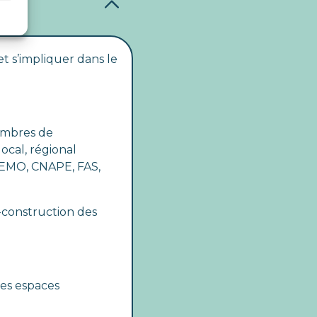
 et s’impliquer dans le
membres de
ocal, régional
AEMO, CNAPE, FAS,
o-construction des
 des espaces