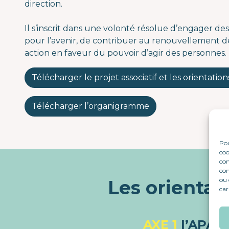
direction.
Il s’inscrit dans une volonté résolue d’engager 
pour l’avenir, de contribuer au renouvellement de
action en faveur du pouvoir d’agir des personnes.
Télécharger le projet associatif et les orientatio
Télécharger l’organigramme
Pou
coo
con
com
ou 
Les orientat
car
AXE 1
l’APASE, une association de solidarité engagée et