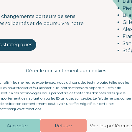
Dam
Pie
Lil
des changements porteurs de sens
Gil
s solidarités et de poursuivre notre
Ale
Fra
San
ns stratégiques
Sté
Gérer le consentement aux cookies
r offrir les meilleures expériences, nous utilisons des technologies telles que les
kies pour stocker et/ou accéder aux informations des appareils. Le fait de
sentir à ces technologies nous permettra de traiter des données telles que le
portement de navigation ou les ID uniques sur ce site. Le fait de ne pas consen
de retirer son consentement peut avoir un effet négatif sur certaines
ions stratégiques du proj
actéristiques et fonctions.
Accepter
Refuser
Voir les préférenc