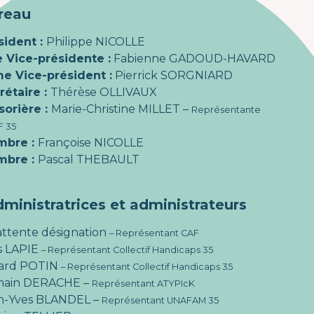
reau
sident :
Philippe NICOLLE
e Vice-présidente :
Fabienne GADOUD-HAVARD
e Vice-président :
Pierrick SORGNIARD
rétaire :
Thérèse OLLIVAUX
sorière :
Marie-Christine MILLET –
Représentante
 35
mbre :
Françoise NICOLLE
mbre :
Pascal THEBAULT
ministratrices et administrateurs
attente désignation
– Représentant CAF
s LAPIE
– Représentant Collectif Handicaps 35
ard POTIN
– Représentant Collectif Handicaps 35
ain DERACHE –
Représentant ATYPIcK
n-Yves BLANDEL –
Représentant UNAFAM 35