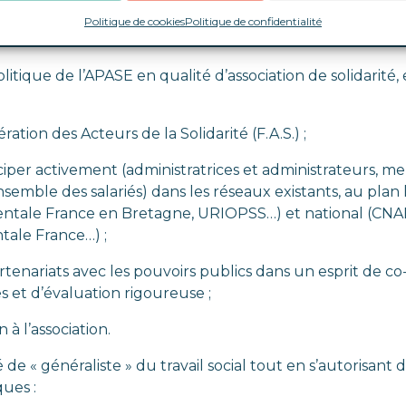
Politique de cookies
Politique de confidentialité
politique de l’APASE en qualité d’association de solidarité,
ération des Acteurs de la Solidarité (F.A.S.) ;
ticiper activement (administratrices et administrateurs, 
nsemble des salariés) dans les réseaux existants, au plan l
Mentale France en Bretagne, URIOPSS…) et national (CN
tale France…) ;
artenariats avec les pouvoirs publics dans un esprit de c
es et d’évaluation rigoureuse ;
n à l’association.
é de « généraliste » du travail social tout en s’autorisant
ques :