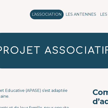
n pour l'action social
L’ASSOCIATION
LES ANTENNES
LES
PROJET ASSOCIATI
Com
e et Educative (APASE) s’est adaptée
laine.
d’a
fants et de leur famille, pour ensuite