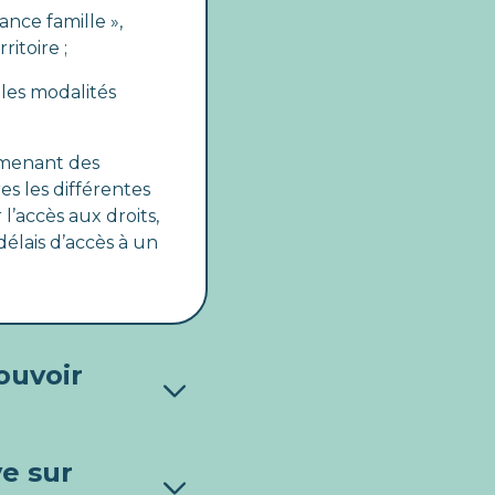
fance famille »,
itoire ;
les modalités
n menant des
s les différentes
 l’accès aux droits,
élais d’accès à un
ouvoir
ve sur