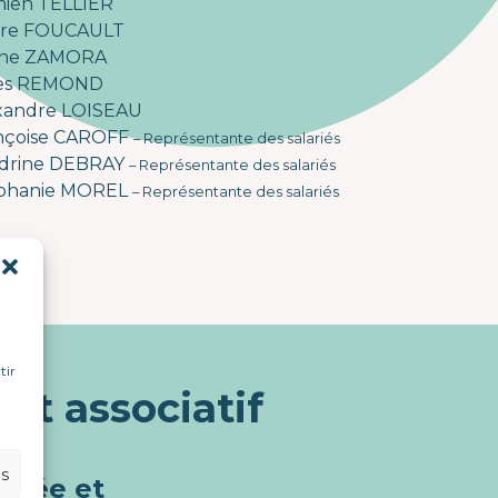
ien TELLIER
rre FOUCAULT
iane ZAMORA
les REMOND
xandre LOISEAU
nçoise CAROFF
– Représentante des salariés
drine DEBRAY
– Représentante des salariés
phanie MOREL
– Représentante des salariés
tir
et associatif
es