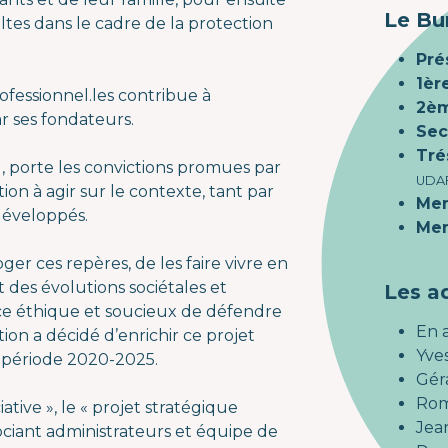
Le Bu
tes dans le cadre de la protection
Pré
1èr
ofessionnel.les contribue à
2èm
ar ses fondateurs.
Sec
Tré
1, porte les convictions promues par
UDAF
tion à agir sur le contexte, tant par
Me
développés.
Me
oger ces repères, de les faire vivre en
 des évolutions sociétales et
Les ad
ce éthique et soucieux de défendre
En 
tion a décidé d’enrichir ce projet
Yve
a période 2020-2025.
Gér
Rom
ative », le « projet stratégique
Jea
ociant administrateurs et équipe de