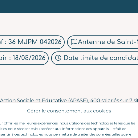
f : 36 MJPM 042026
Antenne de Saint-
ir : 18/05/2026
Date limite de candidat
’Action Sociale et Educative (APASE), 400 salariés sur 7 sit
Gérer le consentement aux cookies
s éducatives, judiciaires ou administratives dans le cadr
r offrir les meilleures expériences, nous utilisons des technologies telles que les
n milieu ouvert
kies pour stocker et/ou accéder aux informations des appareils. Le fait de
sentir à ces technologies nous permettra de traiter des données telles que le
ures de protection juridique,