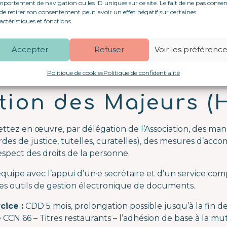
portement de navigation ou les ID uniques sur ce site. Le fait de ne pas consen
mpagnement social et médico-social (SAVS, MASP, etc.)
de retirer son consentement peut avoir un effet négatif sur certaines
handicap psychique notamment.
actéristiques et fonctions.
ctivité Protection Juridique recherche pour l’antenne de
Accepter
Refuser
Voir les préférenc
6 un poste de e :
aire Judiciaire à 
Politique de cookies
Politique de confidentialité
tion des Majeurs (
ttez en œuvre, par délégation de l’Association, des man
rdes de justice, tutelles, curatelles), des mesures d’a
respect des droits de la personne.
équipe avec l’appui d’un·e secrétaire et d’un service com
t des outils de gestion électronique de documents.
cice :
CDD 5 mois, prolongation possible jusqu’à la fin d
le CCN 66 – Titres restaurants – l’adhésion de base à la mu