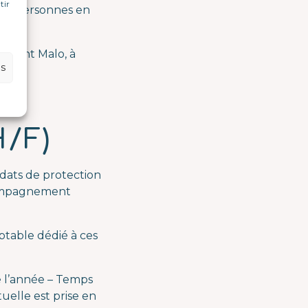
tir
 de personnes en
 Saint Malo, à
es
la
H/F)
dats de protection
ccompagnement
ptable dédié à ces
e l’année – Temps
tuelle est prise en