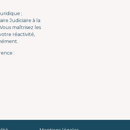
uridique ;
re Judiciaire à la
Vous maîtrisez les
tre réactivité,
anément.
rence :