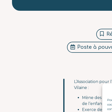
Ré
Poste à pouvo
L’Association pour l
Vilaine :
Mène des action
Pou
de l’enfance e
coo
con
Exerce des mes