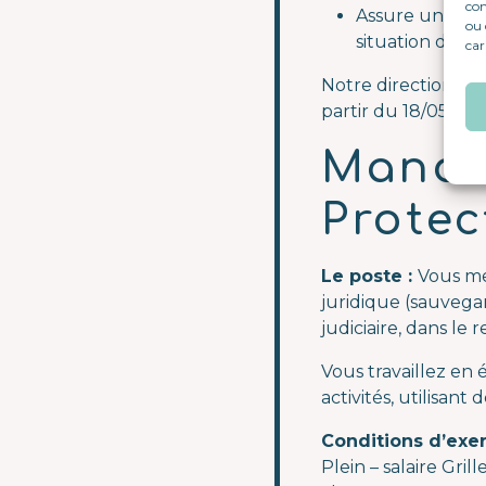
com
Assure un acco
ou 
situation de 
car
Notre direction d’A
partir du 18/05/202
Mandat
Protec
Le poste :
Vous me
juridique (sauvega
judiciaire, dans le 
Vous travaillez en 
activités, utilisan
Conditions d’exer
Plein – salaire Gril