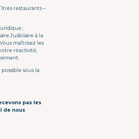
itres restaurants –
uridique ;
re Judiciaire à la
Vous maîtrisez les
tre réactivité,
anément.
possible sous la
ecevons pas les
ci de nous