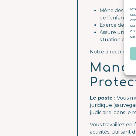
Pou
Mène des action
coo
de l’enfance e
con
Exerce des mes
com
ou 
Assure un acco
car
situation de 
Notre directrice de
Mandat
Protec
Le poste :
Vous me
juridique (sauvega
judiciaire, dans le 
Vous travaillez en 
activités, utilisan