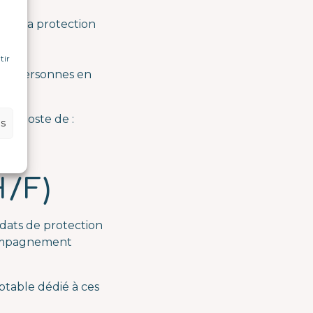
e de la protection
tir
 de personnes en
 un poste de :
es
la
H/F)
dats de protection
ccompagnement
ptable dédié à ces