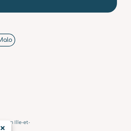
Malo
es en Ille-et-