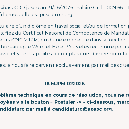
cice :
CDD jusqu’au 31/08/2026 – salaire Grille CCN 66 – T
à la mutuelle est prise en charge.
tulaire d’un diplôme en travail social et/ou de formation j
stifiez du Certificat National de Compétence de Mandatai
eurs (CNC MJPM) ou d’une expérience dans la fonction. 
e bureautique Word et Excel. Vous êtes reconnu·e pour vo
avail et votre capacité à gérer plusieurs dossiers simult
st à nous faire parvenir exclusivement par mail dès que 
18 MJPM 022026
oblème technique en cours de résolution, nous ne r
yées via le bouton « Postuler -> » ci-dessous, mer
andidature par mail à
candidature@apase.org
.