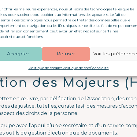
r offrir les meilleures expériences, nous utilisons des technologies telles que les
s éducatives, judiciaires ou administratives dans le cadr
kies pour stocker et/ou accéder aux informations des appareils. Le fait de
n milieu ouvert
sentir à ces technologies nous permettra de traiter des données telles que le
ures de protection juridique,
portement de navigation ou les ID uniques sur ce site. Le fait de ne pas consen
de retirer son consentement peut avoir un effet négatif sur certaines
mpagnement social et médico-social (SAVS, MASP, etc.)
actéristiques et fonctions.
handicap psychique notamment.
 l’antenne de Saint-Malo doit pourvoir, dès que possible,
Accepter
Refuser
Voir les préférenc
aire Judiciaire à 
Politique de cookies
Politique de confidentialité
tion des Majeurs (
ttez en œuvre, par délégation de l’Association, des man
rdes de justice, tutelles, curatelles), des mesures d’a
respect des droits de la personne.
équipe avec l’appui d’un·e secrétaire et d’un service com
t des outils de gestion électronique de documents.