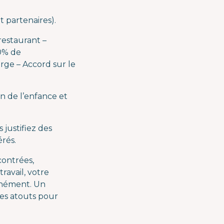
t partenaires).
 restaurant –
0% de
rge – Accord sur le
n de l’enfance et
justifiez des
rés.
contrées,
avail, votre
tanément. Un
des atouts pour