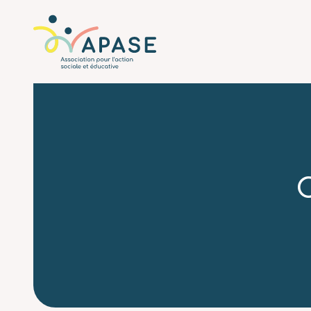
L'APASE
Associatio