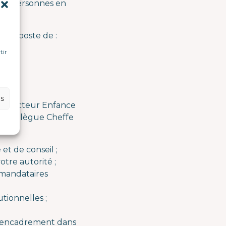
 de personnes en
 un poste de :
tir
e
es
 du secteur Enfance
tre collègue Cheffe
et de conseil ;
otre autorité ;
: mandataires
tionnelles ;
 d’encadrement dans