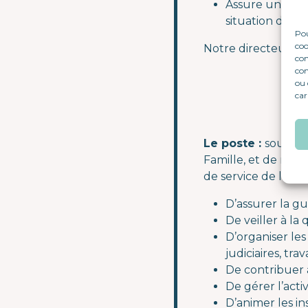
Assure un acco
situation de 
Pou
coo
Notre directeur de
con
com
ou 
car
Le poste :
sous l’
Famille, et de miss
de service de l’An
D’assurer la g
De veiller à la
D’organiser les
judiciaires, tra
De contribuer 
De gérer l’activ
D’animer les in