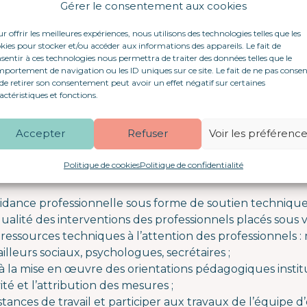
mpagnement social et médico-social (SAVS, MASP, etc.)
Gérer le consentement aux cookies
handicap psychique notamment.
r offrir les meilleures expériences, nous utilisons des technologies telles que les
kies pour stocker et/ou accéder aux informations des appareils. Le fait de
 l’antenne de Redon doit pourvoir à partir du 02/10/2023
sentir à ces technologies nous permettra de traiter des données telles que le
portement de navigation ou les ID uniques sur ce site. Le fait de ne pas consen
Chef.fe de Service (H/F)
de retirer son consentement peut avoir un effet négatif sur certaines
actéristiques et fonctions.
Secteur Protection de l’Enfanc
Accepter
Refuser
Voir les préférenc
autorité du directeur d’Antenne, en charge des équipes
ions régulières ou ponctuelles en transversalité avec vo
Politique de cookies
Politique de confidentialité
tenne vous serez en charge :
uidance professionnelle sous forme de soutien technique 
 qualité des interventions des professionnels placés sous v
 ressources techniques à l’attention des professionnels 
vailleurs sociaux, psychologues, secrétaires ;
à la mise en œuvre des orientations pédagogiques institu
ité et l’attribution des mesures ;
stances de travail et participer aux travaux de l’équipe