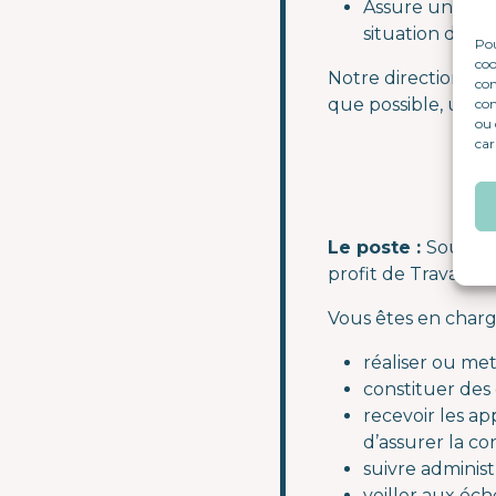
Assure un acco
situation de 
Pou
coo
Notre direction d’
con
que possible, un po
com
ou 
car
Le poste :
Sous l’
profit de Travaill
Vous êtes en char
réaliser ou met
constituer des 
recevoir les ap
d’assurer la co
suivre adminis
veiller aux éché