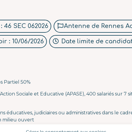
 : 46 SEC 062026
Antenne de Rennes A
ir : 10/06/2026
Date limite de candidat
s Partiel 50%
’Action Sociale et Educative (APASE), 400 salariés sur 7 sit
s éducatives, judiciaires ou administratives dans le cadr
n milieu ouvert
ures de protection juridique,
Gérer le consentement aux cookies