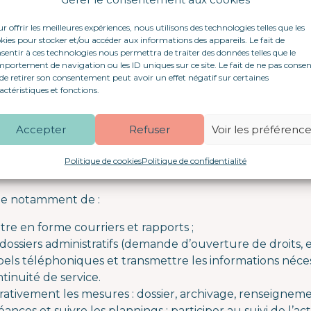
mpagnement social et médico-social (SAVS, MASP, etc.)
handicap psychique notamment.
r offrir les meilleures expériences, nous utilisons des technologies telles que les
kies pour stocker et/ou accéder aux informations des appareils. Le fait de
Activité Social MédicoSocial recherche, pour notre ante
sentir à ces technologies nous permettra de traiter des données telles que le
ste de :
portement de navigation ou les ID uniques sur ce site. Le fait de ne pas consen
de retirer son consentement peut avoir un effet négatif sur certaines
actéristiques et fonctions.
Secrétaire (H/F)
Activité Accueil Familial
Accepter
Refuser
Voir les préférenc
autorité de l’encadrement, vous effectuez des tâches adm
Politique de cookies
Politique de confidentialité
eurs Sociaux, dans leurs missions auprès des personnes 
ge notamment de :
tre en forme courriers et rapports ;
dossiers administratifs (demande d’ouverture de droits, et
pels téléphoniques et transmettre les informations néces
ntinuité de service.
trativement les mesures : dossier, archivage, renseignem
ances et suivre les plannings ; participer au suivi de l’act