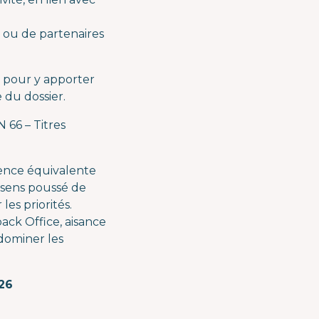
 ou de partenaires
s pour y apporter
 du dossier.
 66 – Titres
ience équivalente
n sens poussé de
les priorités.
pack Office, aisance
dominer les
26