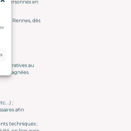
 de personnes en
nne de Rennes, dès
tir
es
inistratives au
accompagnées.
c….) ;
saires afin
ents techniques ;
ivité, en lien avec