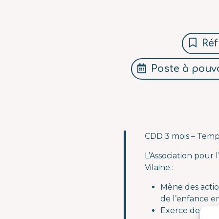
Réf
Poste à pouvo
CDD 3 mois – Temp
L’Association pour l
Vilaine :
Mène des action
de l’enfance e
Exerce des mes