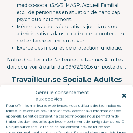
médico-social (SAVS, MASP, Accueil Familial
etc.) de personnes en situation de handicap
psychique notamment.
Mène des actions éducatives, judiciaires ou
administratives dans le cadre de la protection
de l’enfance en milieu ouvert
Exerce des mesures de protection juridique,
Notre directeur de l’antenne de Rennes Adultes
doit pourvoir à partir du 09/02/2026 un poste de :
Travailleur.se Social.e Adultes
(H/F)
Gérer le consentement
aux cookies
Service MASP
Pour offrir les meilleures expériences, nous utilisons des technologies
telles que les cookies pour stocker et/ou accéder aux informations des
Le poste :
Vous contribuez au suivi de personnes
appareils. Le fait de consentir à ces technologies nous permettra de
adultes en situation de handicap, ou en
traiter des données telles que le comportement de navigation ou les ID
uniques sur ce site. Le fait de ne pas consentir ou de retirer son
vulnérabilité, par un accompagnement adapté,
consentement peut avoir un effet négatif sur certaines caractéristiques