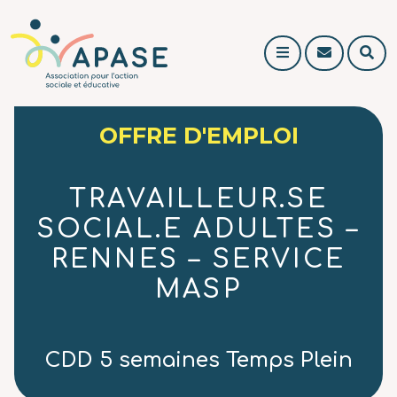
L'APASE
Association pour l'
C
r
o
e
n
c
t
h
OFFRE D'EMPLOI
a
e
c
r
t
c
TRAVAILLEUR.SE
h
e
SOCIAL.E ADULTES –
r
RENNES – SERVICE
MASP
CDD 5 semaines Temps Plein