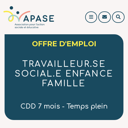
L'APASE
Association pour l'
C
r
o
e
n
c
t
h
OFFRE D'EMPLOI
a
e
c
r
t
c
TRAVAILLEUR.SE
h
e
SOCIAL.E ENFANCE
r
FAMILLE
CDD 7 mois - Temps plein