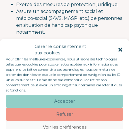
Exerce des mesures de protection juridique,
Assure un accompagnement social et
médico-social (SAVS, MASP, etc.) de personnes
en situation de handicap psychique
notamment.
Notre directeur de l’antenne de Redon doit
Gérer le consentement
pourvoir dès que possible un poste de :
aux cookies
Pour offrir les meilleures expériences, nous utilisons des technologies
Travailleur.se Social.e Enfance
telles que les cookies pour stocker et/ou accéder aux informations des
Famille (H/F)
appareils. Le fait de consentir à ces technologies nous permettra de
traiter des données telles que le comportement de navigation ou les ID
uniques sur ce site. Le fait de ne pas consentir ou de retirer son
Le poste :
Sous la responsabilité du Directeur
consentement peut avoir un effet négatif sur certaines caractéristiques
d’Antenne et de la cheffe de service, vous pouvez
et fonctions.
être chargé(e) de l’exercice de tout type de
Accepter
mesures éducatives en milieu ouvert à l’égard
des enfants.
Refuser
A ce titre, vous intervenez de manière très
Voir les préférences
opérationnelle, dans le conseil, l’assistance comme